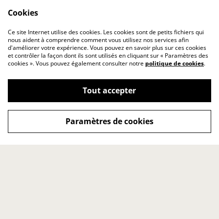
Fleur de döuche
Pochon à Savon &
Shampoing • tissus bio
Cookies
8,00 €
9,00 €
Ce site Internet utilise des cookies. Les cookies sont de petits fichiers qui
AUTRES VARIANTES DISPONIBLES
nous aident à comprendre comment vous utilisez nos services afin
d'améliorer votre expérience. Vous pouvez en savoir plus sur ces cookies
et contrôler la façon dont ils sont utilisés en cliquant sur « Paramètres des
cookies ». Vous pouvez également consulter notre
politique de cookies
.
Tout accepter
Contact Us
Legal Terms
Paramètres de cookies
Privacy Policy
Exercer mon droit de
rétractation
©
2026
slöw