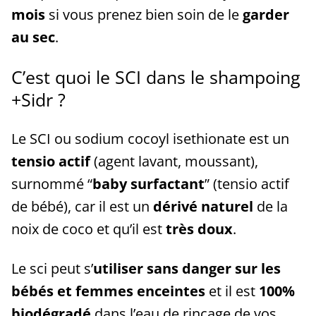
mois
si vous prenez bien soin de le
garder
au sec
.
C’est quoi le SCI dans le shampoing
+Sidr ?
Le SCI ou sodium cocoyl isethionate est un
tensio actif
(agent lavant, moussant),
surnommé “
baby surfactant
” (tensio actif
de bébé), car il est un
dérivé naturel
de la
noix de coco et qu’il est
très doux
.
Le sci peut s’
utiliser sans danger sur les
bébés et femmes enceintes
et il est
100%
biodégradé
dans l’eau de rinçage de vos