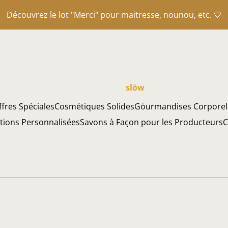
Découvrez le lot "Merci" pour maitresse, nounou, etc. 💛
slöw
ffres Spéciales
Cosmétiques Solides
Göurmandises Corporel
ations Personnalisées
Savons à Façon pour les Producteurs
C