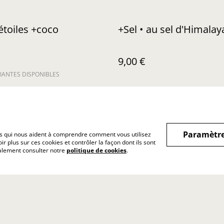
étoiles +coco
+Sel • au sel d'Himalay
9,00 €
IANTES DISPONIBLES
Paramètre
hiers qui nous aident à comprendre comment vous utilisez
r plus sur ces cookies et contrôler la façon dont ils sont
Legal Terms
Privacy Policy
Exercer
galement consulter notre
politique de cookies
.
rétract