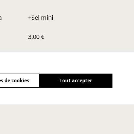
a
+Sel mini
3,00 €
s de cookies
Tout accepter
 mon droit de
ation