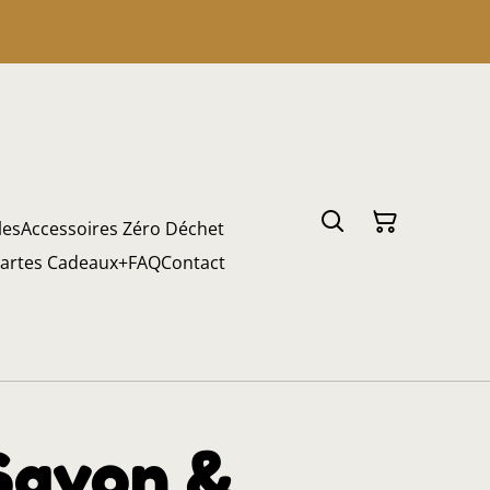
les
Accessoires Zéro Déchet
artes Cadeaux
+
FAQ
Contact
Savon &