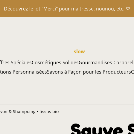
Découvrez le lot "Merci" pour maitresse, nounou, etc. 💛
slöw
fres Spéciales
Cosmétiques Solides
Göurmandises Corporel
ations Personnalisées
Savons à Façon pour les Producteurs
C
von & Shampoing • tissus bio
Sauve 