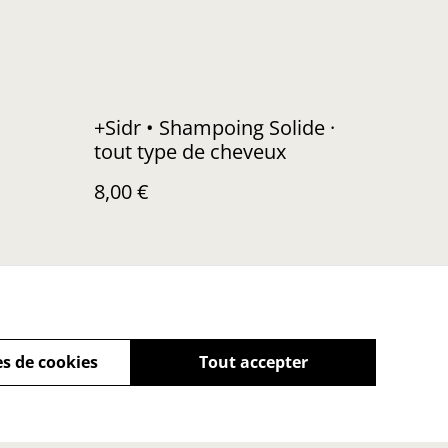
+Sidr • Shampoing Solide ·
tout type de cheveux
8,00 €
s de cookies
Tout accepter
 mon droit de
ation