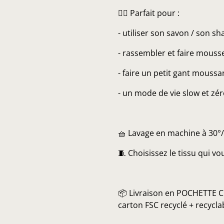
👌🏼 Parfait pour :
- utiliser son savon / son s
- rassembler et faire mouss
- faire un petit gant moussa
- un mode de vie slow et zé
🧺 Lavage en machine à 30°
🧵 Choisissez le tissu qui vou
📦 Livraison en POCHETTE C
carton FSC recyclé + recyc