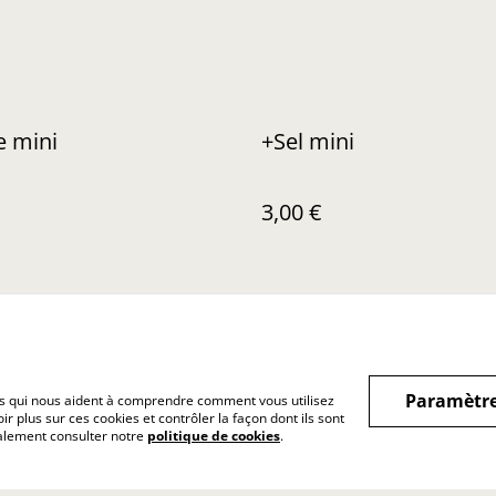
e mini
+Sel mini
3,00 €
Paramètre
hiers qui nous aident à comprendre comment vous utilisez
r plus sur ces cookies et contrôler la façon dont ils sont
Legal Terms
Privacy Policy
Exercer
galement consulter notre
politique de cookies
.
rétract