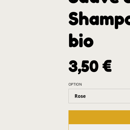
Shampoi
bio
3,50 €
OPTION