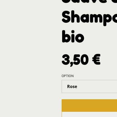
Shampoi
bio
3,50 €
OPTION