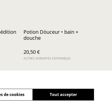
édition
Potion Döuceur • bain +
douche
20,50 €
AUTRES VARIANTES DISPONIBLES
s de cookies
Tout accepter
 mon droit de
ation