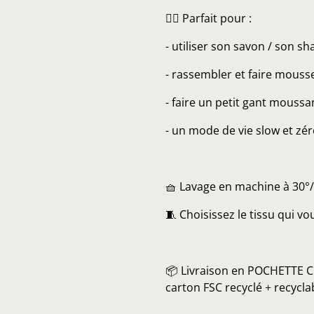
👌🏼 Parfait pour :
- utiliser son savon / son s
- rassembler et faire mouss
- faire un petit gant moussa
- un mode de vie slow et zé
🧺 Lavage en machine à 30°
🧵 Choisissez le tissu qui vou
📦 Livraison en POCHETTE C
carton FSC recyclé + recyc