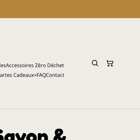
les
Accessoires Zéro Déchet
artes Cadeaux
+
FAQ
Contact
Savon &