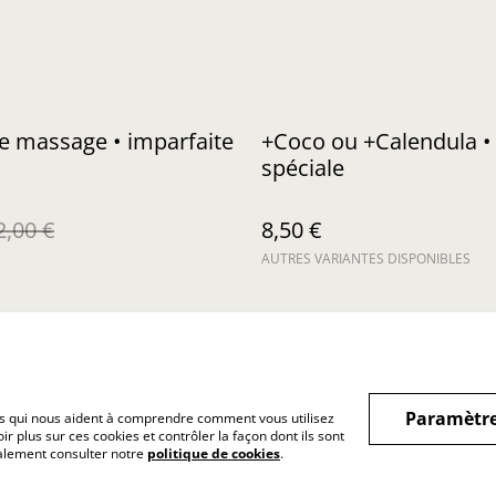
e massage • imparfaite
+Coco ou +Calendula • 
spéciale
2,00 €
8,50 €
AUTRES VARIANTES DISPONIBLES
Paramètre
hiers qui nous aident à comprendre comment vous utilisez
r plus sur ces cookies et contrôler la façon dont ils sont
Legal Terms
Privacy Policy
Exercer
galement consulter notre
politique de cookies
.
rétract