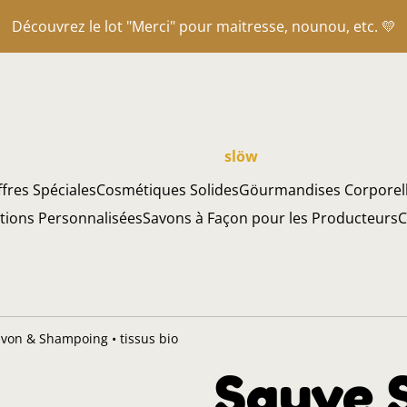
Découvrez le lot "Merci" pour maitresse, nounou, etc. 💛
slöw
fres Spéciales
Cosmétiques Solides
Göurmandises Corporel
ations Personnalisées
Savons à Façon pour les Producteurs
C
von & Shampoing • tissus bio
Sauve 